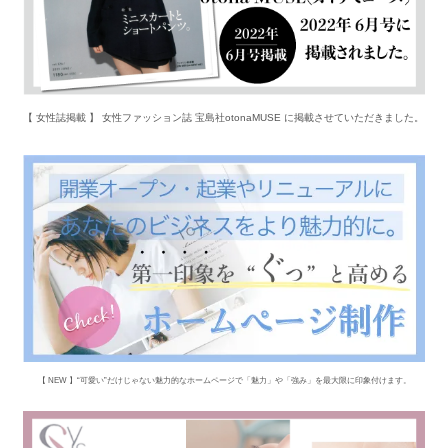
【 女性誌掲載 】 女性ファッション誌 宝島社otonaMUSE に掲載させていただきました。
【 NEW 】“可愛い”だけじゃない魅力的なホームページで「魅力」や「強み」を最大限に印象付けます。