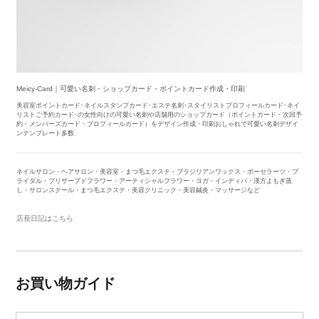
Meicy-Card｜可愛い名刺・ショップカード・ポイントカード作成・印刷
美容室ポイントカード･ネイルスタンプカード･エステ名刺･スタイリストプロフィールカード･ネイ
リストご予約カード･の女性向けの可愛い名刺や店舗用のショップカード（ポイントカード・次回予
約・メンバーズカード・プロフィールカード）をデザイン作成・印刷おしゃれで可愛い名刺デザイ
ンテンプレート多数
ネイルサロン・ヘアサロン・美容室・まつ毛エクステ・ブラジリアンワックス・ポーセラーツ・ブ
ライダル・ブリザーブドフラワー・アーティシャルフラワー・ヨガ・インディバ・漢方よもぎ蒸
し・サロンスクール・まつ毛エクステ・美容クリニック・美容鍼灸・マッサージなど
店長日記はこちら
お買い物ガイド