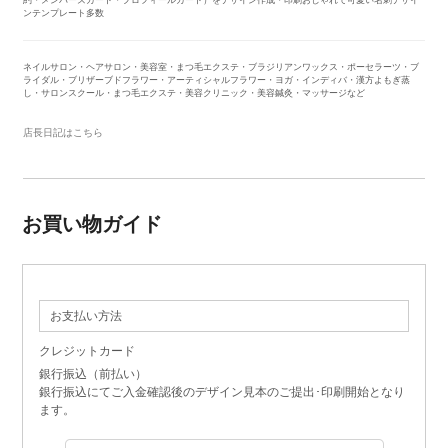
約・メンバーズカード・プロフィールカード）をデザイン作成・印刷おしゃれで可愛い名刺デザイ
ンテンプレート多数
ネイルサロン・ヘアサロン・美容室・まつ毛エクステ・ブラジリアンワックス・ポーセラーツ・ブ
ライダル・ブリザーブドフラワー・アーティシャルフラワー・ヨガ・インディバ・漢方よもぎ蒸
し・サロンスクール・まつ毛エクステ・美容クリニック・美容鍼灸・マッサージなど
店長日記はこちら
お買い物ガイド
お支払い方法
クレジットカード
銀行振込（前払い）
銀行振込にてご入金確認後のデザイン見本のご提出･印刷開始となり
ます。