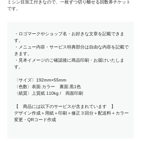
ミシン目加工付きなので、一枚ずつ切り離せる回数券チケット
です。
・ロゴマークやショップ名・お好きな文章を記載できま
す。
・メニュー内容・サービス特典部分は自由な内容を記載で
きます。
・見本イメージのご確認後に商品印刷・お届けいたしま
す。
〈サイズ〉192mm×55mm
〈色数〉表面:カラー 裏面:黒1色
〈紙質〉上質紙 110kg / 両面印刷
【 商品には以下のサービスが含まれています 】
デザイン作成＋用紙＋印刷＋修正３回分＋配送料＋カラー
変更・QRコード作成