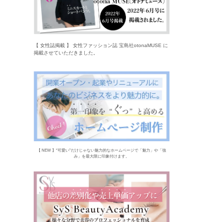
【 女性誌掲載 】 女性ファッション誌 宝島社otonaMUSE に
掲載させていただきました。
【 NEW 】“可愛い”だけじゃない魅力的なホームページで「魅力」や「強
み」を最大限に印象付けます。