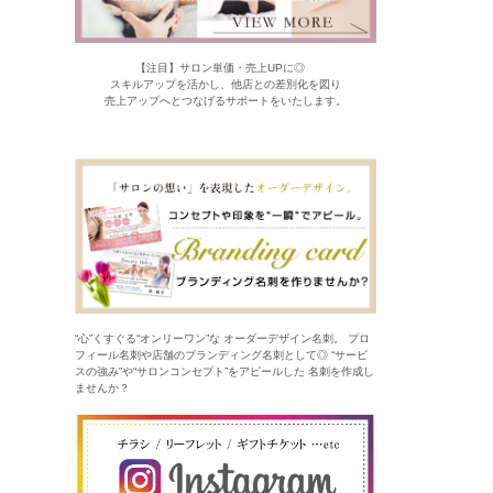
【注目】サロン単価・売上UPに◎
スキルアップを活かし、他店との差別化を図り
売上アップへとつなげるサポートをいたします。
“心”くすぐる“オンリーワン”な オーダーデザイン名刺。 プロ
フィール名刺や店舗のブランディング名刺として◎ “サービ
スの強み”や“サロンコンセプト”をアピールした 名刺を作成し
ませんか？