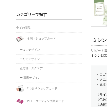
カテゴリーで探す
全ての商品
名刺・ショップカード
ミシン
ーよこデザイン
リピート
ミシン目
ーたてデザイン
正方形・スクエア
・ロゴ
ー 裏面デザイン
・メニ
・見本
2つ折りショップカード
〈サイズ
〈色数
PET・コーティング紙カード
〈紙質〉