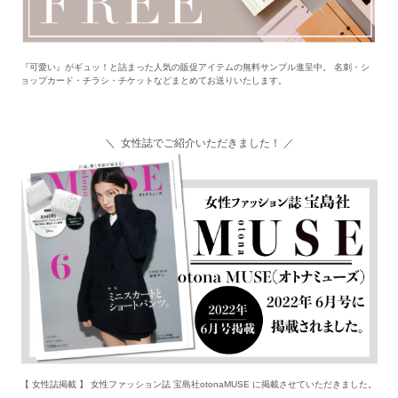
『可愛い』がギュッ！と詰まった人気の販促アイテムの無料サンプル進呈中。 名刺・シ
ョップカード・チラシ・チケットなどまとめてお送りいたします。
＼ 女性誌でご紹介いただきました！ ／
【 女性誌掲載 】 女性ファッション誌 宝島社otonaMUSE に掲載させていただきました。