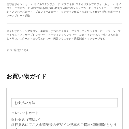
美容室ポイントカード･ネイルスタンプカード･エステ名刺･スタイリストプロフィールカード･ネイ
リストご予約カード･の女性向けの可愛い名刺や店舗用のショップカード（ポイントカード・次回予
約・メンバーズカード・プロフィールカード）をデザイン作成・印刷おしゃれで可愛い名刺デザイ
ンテンプレート多数
ネイルサロン・ヘアサロン・美容室・まつ毛エクステ・ブラジリアンワックス・ポーセラーツ・ブ
ライダル・ブリザーブドフラワー・アーティシャルフラワー・ヨガ・インディバ・漢方よもぎ蒸
し・サロンスクール・まつ毛エクステ・美容クリニック・美容鍼灸・マッサージなど
店長日記はこちら
お買い物ガイド
お支払い方法
クレジットカード
銀行振込（前払い）
銀行振込にてご入金確認後のデザイン見本のご提出･印刷開始となり