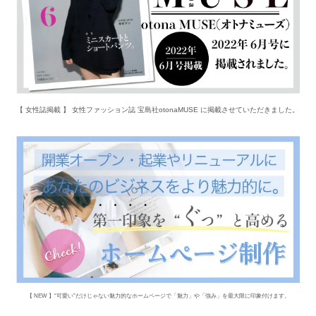
【 女性誌掲載 】 女性ファッション誌 宝島社otonaMUSE に掲載させていただきました。
【 NEW 】“可愛い”だけじゃない魅力的なホームページで「魅力」や「強み」を最大限に印象付けます。