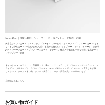
Meicy-Card｜可愛い名刺・ショップカード・ポイントカード作成・印刷
美容室ポイントカード･ネイルスタンプカード･エステ名刺･スタイリストプロフィールカード･ネイ
リストご予約カード･の女性向けの可愛い名刺や店舗用のショップカード（ポイントカード・次回予
約・メンバーズカード・プロフィールカード）をデザイン作成・印刷おしゃれで可愛い名刺デザイ
ンテンプレート多数
ネイルサロン・ヘアサロン・美容室・まつ毛エクステ・ブラジリアンワックス・ポーセラーツ・ブ
ライダル・ブリザーブドフラワー・アーティシャルフラワー・ヨガ・インディバ・漢方よもぎ蒸
し・サロンスクール・まつ毛エクステ・美容クリニック・美容鍼灸・マッサージなど
店長日記はこちら
お買い物ガイド