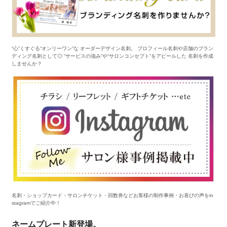
“心”くすぐる“オンリーワン”な オーダーデザイン名刺。 プロフィール名刺や店舗のブラン
ディング名刺として◎ “サービスの強み”や“サロンコンセプト”をアピールした 名刺を作成
しませんか？
名刺・ショップカード・サロンチケット・回数券などお客様の制作事例・お喜びの声をin
stagramでご紹介中！
ネームプレート新登場。