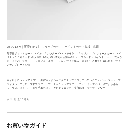
Meicy-Card｜可愛い名刺・ショップカード・ポイントカード作成・印刷
美容室ポイントカード･ネイルスタンプカード･エステ名刺･スタイリストプロフィールカード･ネイ
リストご予約カード･の女性向けの可愛い名刺や店舗用のショップカード（ポイントカード・次回予
約・メンバーズカード・プロフィールカード）をデザイン作成・印刷おしゃれで可愛い名刺デザイ
ンテンプレート多数
ネイルサロン・ヘアサロン・美容室・まつ毛エクステ・ブラジリアンワックス・ポーセラーツ・ブ
ライダル・ブリザーブドフラワー・アーティシャルフラワー・ヨガ・インディバ・漢方よもぎ蒸
し・サロンスクール・まつ毛エクステ・美容クリニック・美容鍼灸・マッサージなど
店長日記はこちら
お買い物ガイド