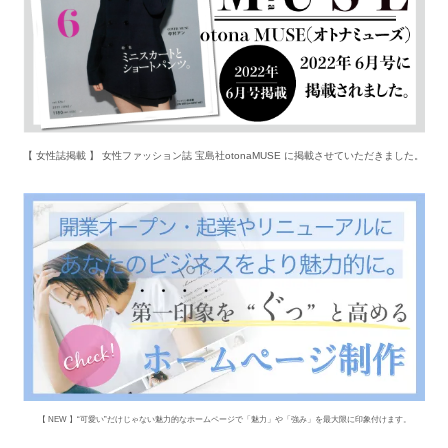
【 女性誌掲載 】 女性ファッション誌 宝島社otonaMUSE に掲載させていただきました。
【 NEW 】“可愛い”だけじゃない魅力的なホームページで「魅力」や「強み」を最大限に印象付けます。