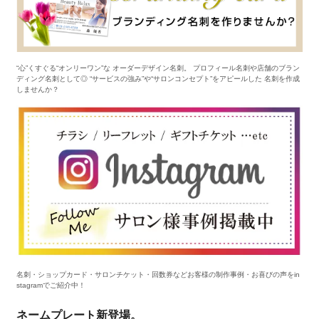
“心”くすぐる“オンリーワン”な オーダーデザイン名刺。 プロフィール名刺や店舗のブラン
ディング名刺として◎ “サービスの強み”や“サロンコンセプト”をアピールした 名刺を作成
しませんか？
名刺・ショップカード・サロンチケット・回数券などお客様の制作事例・お喜びの声をin
stagramでご紹介中！
ネームプレート新登場。