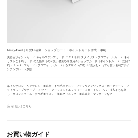
Meicy-Card｜可愛い名刺・ショップカード・ポイントカード作成・印刷
美容室ポイントカード･ネイルスタンプカード･エステ名刺･スタイリストプロフィールカード･ネイ
リストご予約カード･の女性向けの可愛い名刺や店舗用のショップカード（ポイントカード・次回予
約・メンバーズカード・プロフィールカード）をデザイン作成・印刷おしゃれで可愛い名刺デザイ
ンテンプレート多数
ネイルサロン・ヘアサロン・美容室・まつ毛エクステ・ブラジリアンワックス・ポーセラーツ・ブ
ライダル・ブリザーブドフラワー・アーティシャルフラワー・ヨガ・インディバ・漢方よもぎ蒸
し・サロンスクール・まつ毛エクステ・美容クリニック・美容鍼灸・マッサージなど
店長日記はこちら
お買い物ガイド