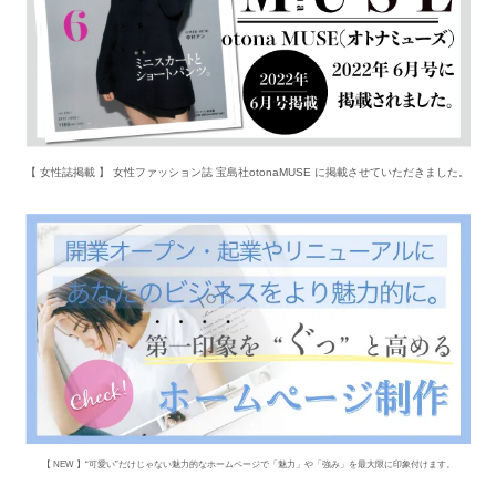
【 女性誌掲載 】 女性ファッション誌 宝島社otonaMUSE に掲載させていただきました。
【 NEW 】“可愛い”だけじゃない魅力的なホームページで「魅力」や「強み」を最大限に印象付けます。