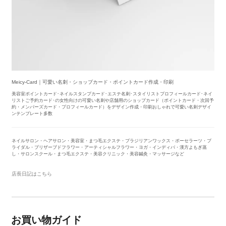
Meicy-Card｜可愛い名刺・ショップカード・ポイントカード作成・印刷
美容室ポイントカード･ネイルスタンプカード･エステ名刺･スタイリストプロフィールカード･ネイ
リストご予約カード･の女性向けの可愛い名刺や店舗用のショップカード（ポイントカード・次回予
約・メンバーズカード・プロフィールカード）をデザイン作成・印刷おしゃれで可愛い名刺デザイ
ンテンプレート多数
ネイルサロン・ヘアサロン・美容室・まつ毛エクステ・ブラジリアンワックス・ポーセラーツ・ブ
ライダル・ブリザーブドフラワー・アーティシャルフラワー・ヨガ・インディバ・漢方よもぎ蒸
し・サロンスクール・まつ毛エクステ・美容クリニック・美容鍼灸・マッサージなど
店長日記はこちら
お買い物ガイド