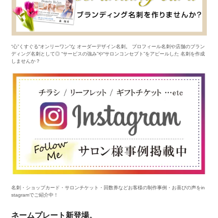
“心”くすぐる“オンリーワン”な オーダーデザイン名刺。 プロフィール名刺や店舗のブラン
ディング名刺として◎ “サービスの強み”や“サロンコンセプト”をアピールした 名刺を作成
しませんか？
名刺・ショップカード・サロンチケット・回数券などお客様の制作事例・お喜びの声をin
stagramでご紹介中！
ネームプレート新登場。