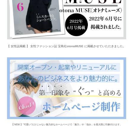
【 女性誌掲載 】 女性ファッション誌 宝島社otonaMUSE に掲載させていただきました。
【 NEW 】“可愛い”だけじゃない魅力的なホームページで「魅力」や「強み」を最大限に印象付けます。