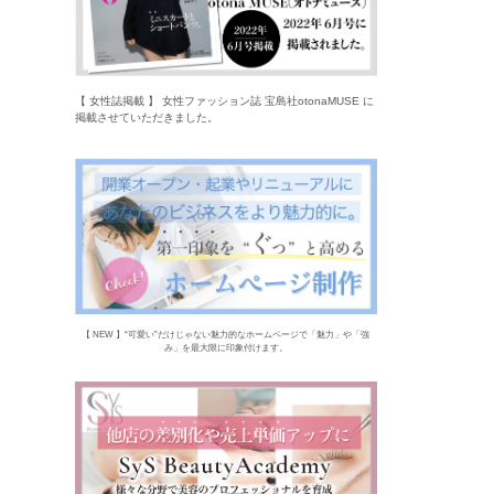
【 女性誌掲載 】 女性ファッション誌 宝島社otonaMUSE に
掲載させていただきました。
【 NEW 】“可愛い”だけじゃない魅力的なホームページで「魅力」や「強
み」を最大限に印象付けます。