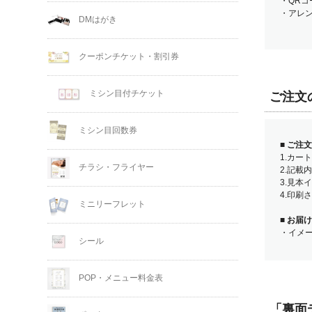
・QR
・アレ
DMはがき
クーポンチケット・割引券
ミシン目付チケット
ご注文
ミシン目回数券
■
ご注文
1.カー
チラシ・フライヤー
2.記載
3.見本
4.印刷
ミニリーフレット
■
お届け
・イメ
シール
POP・メニュー料金表
「裏面