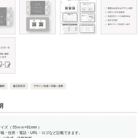
無料
修正対応付
デザイン作成＋印刷＋送料
明
イズ（ 55ｍｍ×91mm ）
情報・住所・電話・URL・ロゴなど記載できます。