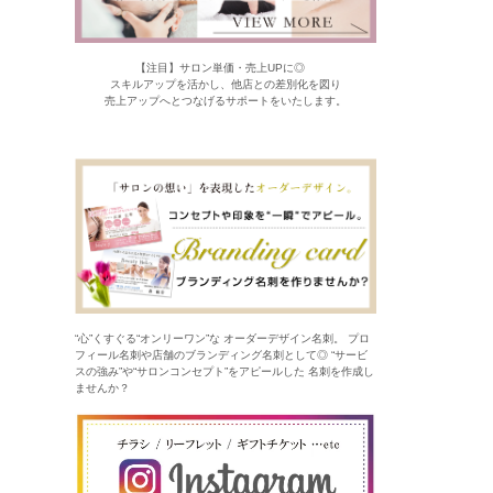
【注目】サロン単価・売上UPに◎
スキルアップを活かし、他店との差別化を図り
売上アップへとつなげるサポートをいたします。
“心”くすぐる“オンリーワン”な オーダーデザイン名刺。 プロ
フィール名刺や店舗のブランディング名刺として◎ “サービ
スの強み”や“サロンコンセプト”をアピールした 名刺を作成し
ませんか？