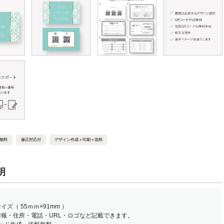
無料
修正対応付
デザイン作成＋印刷＋送料
明
イズ（ 55ｍｍ×91mm ）
情報・住所・電話・URL・ロゴなど記載できます。