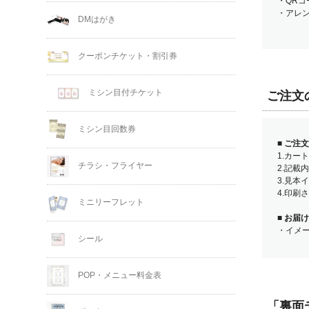
・QR
・アレ
DMはがき
クーポンチケット・割引券
ミシン目付チケット
ご注文
ミシン目回数券
■
ご注文
1.カー
チラシ・フライヤー
2.記載
3.見本
4.印刷
ミニリーフレット
■
お届け
・イメ
シール
POP・メニュー料金表
「裏面