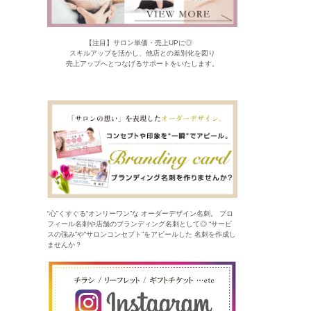
【注目】サロン単価・売上UPに◎
スキルアップを活かし、他店との差別化を図り
売上アップへとつなげるサポートをいたします。
“心”くすぐる“オンリーワン”な オーダーデザイン名刺。 プロ
フィール名刺や店舗のブランディング名刺として◎ “サービ
スの強み”や“サロンコンセプト”をアピールした 名刺を作成し
ませんか？