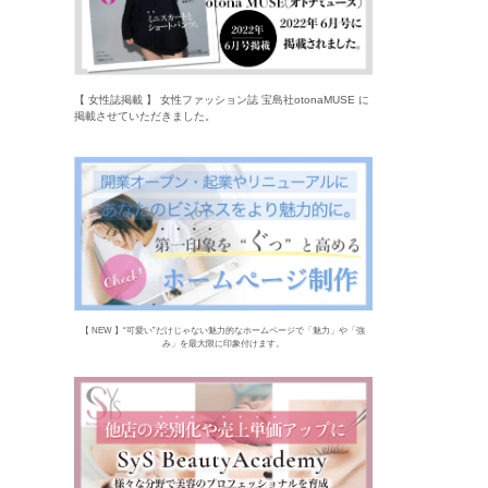
【 女性誌掲載 】 女性ファッション誌 宝島社otonaMUSE に
掲載させていただきました。
【 NEW 】“可愛い”だけじゃない魅力的なホームページで「魅力」や「強
み」を最大限に印象付けます。